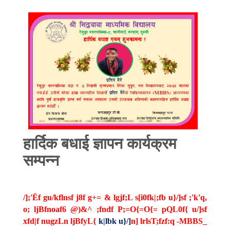
हार्दिक बधाई ज्ञापन कार्यक्रम
सम्पन्न
/];'
Ëf
gu
/
kflnsf
j8f g+= &
lgjf;L
s[i0fk|;fb u}/]sf ;'
k'q
,
o; ljBfnoaf6 @)&^ ;
fndf
P;=O{=O{= pQL0f{ u/]sf
xfd|f
nugzLn
ljBfyL
{
k|lbk
u}/]
n]
lrlsT;fzf:q
-
MBBS
_