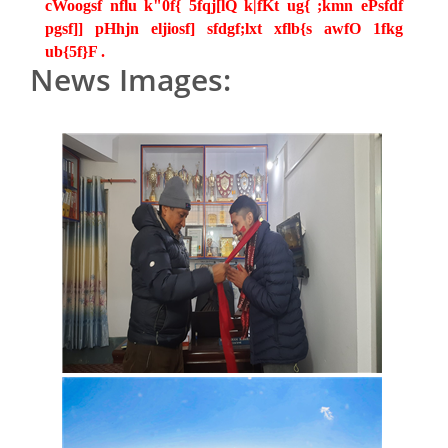
cWoogsf
nflu
k"0f{ 5fqj[
lQ
k|fKt
ug{ ;
kmn
ePsfdf
pgsf
]]
pHhjn
eljiosf
]
sfdgf;lxt
xflb
{s
awfO
1fkg
ub
{5f}F .
News Images: