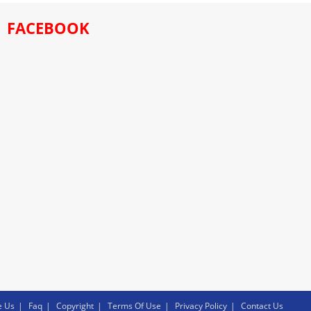
FACEBOOK
e Us
Faq
Copyright
Terms Of Use
Privacy Policy
Contact Us