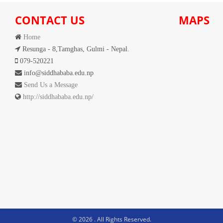
CONTACT US
MAPS
Home
Resunga - 8,Tamghas, Gulmi - Nepal.
079-520221
info@siddhababa.edu.np
Send Us a Message
http://siddhababa.edu.np/
© 2026
. All Rights Reserved.